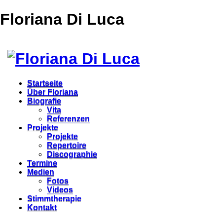
Floriana Di Luca
Startseite
Über Floriana
Biografie
Vita
Referenzen
Projekte
Projekte
Repertoire
Discographie
Termine
Medien
Fotos
Videos
Stimmtherapie
Kontakt