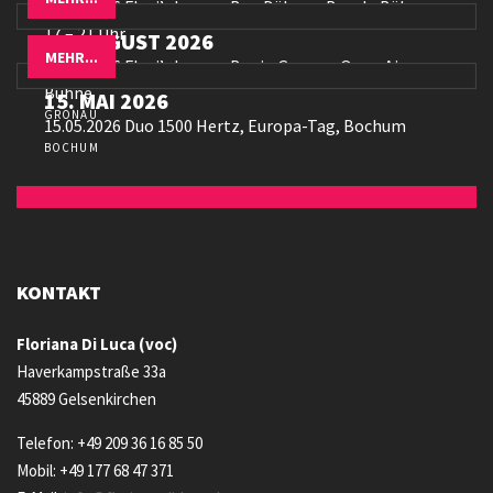
25.06.2026 Flori’s Lemon Bar, Dülmen Beach, Bühne,
17 – 21 Uhr
12. AUGUST 2026
DÜLMEN
MEHR...
12.08.2026 Flori’s Lemon Bar in Gronau, Open Air,
Bühne
15. MAI 2026
GRONAU
15.05.2026 Duo 1500 Hertz, Europa-Tag, Bochum
BOCHUM
KONTAKT
Floriana Di Luca (voc)
Haverkampstraße 33a
45889 Gelsenkirchen
Telefon: +49 209 36 16 85 50
Mobil: +49 177 68 47 371