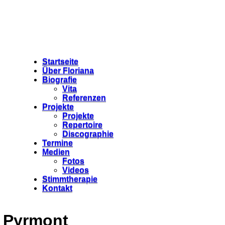
Startseite
Über Floriana
Biografie
Vita
Referenzen
Projekte
Projekte
Repertoire
Discographie
Termine
Medien
Fotos
Videos
Stimmtherapie
Kontakt
d Pyrmont