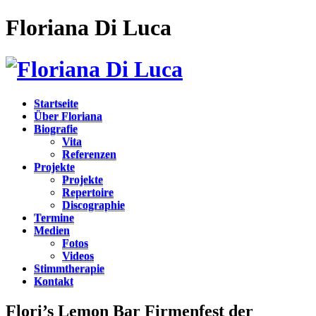
Floriana Di Luca
Startseite
Über Floriana
Biografie
Vita
Referenzen
Projekte
Projekte
Repertoire
Discographie
Termine
Medien
Fotos
Videos
Stimmtherapie
Kontakt
Flori’s Lemon Bar Firmenfest der