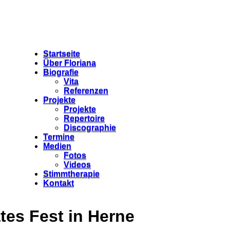
Startseite
Über Floriana
Biografie
Vita
Referenzen
Projekte
Projekte
Repertoire
Discographie
Termine
Medien
Fotos
Videos
Stimmtherapie
Kontakt
ates Fest in Herne