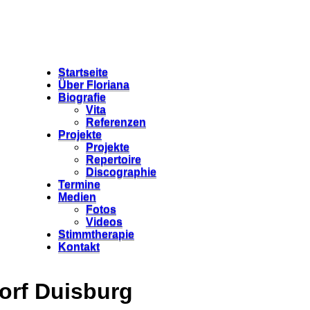
Startseite
Über Floriana
Biografie
Vita
Referenzen
Projekte
Projekte
Repertoire
Discographie
Termine
Medien
Fotos
Videos
Stimmtherapie
Kontakt
orf Duisburg