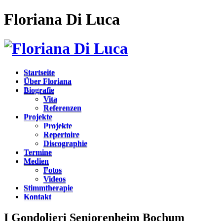
Floriana Di Luca
Startseite
Über Floriana
Biografie
Vita
Referenzen
Projekte
Projekte
Repertoire
Discographie
Termine
Medien
Fotos
Videos
Stimmtherapie
Kontakt
I Gondolieri Seniorenheim Bochum