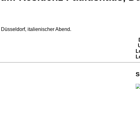
üsseldorf, italienischer Abend.
L
L
S