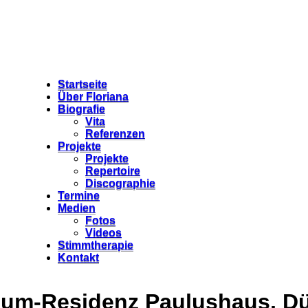
Startseite
Über Floriana
Biografie
Vita
Referenzen
Projekte
Projekte
Repertoire
Discographie
Termine
Medien
Fotos
Videos
Stimmtherapie
Kontakt
um-Residenz Paulushaus, Düss