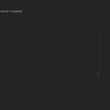
sind mit
*
markiert