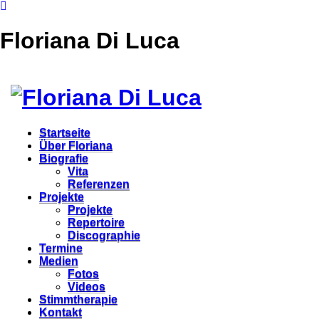
Floriana Di Luca
Startseite
Über Floriana
Biografie
Vita
Referenzen
Projekte
Projekte
Repertoire
Discographie
Termine
Medien
Fotos
Videos
Stimmtherapie
Kontakt