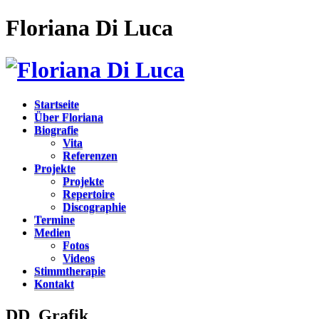
Floriana Di Luca
Startseite
Über Floriana
Biografie
Vita
Referenzen
Projekte
Projekte
Repertoire
Discographie
Termine
Medien
Fotos
Videos
Stimmtherapie
Kontakt
DD_Grafik