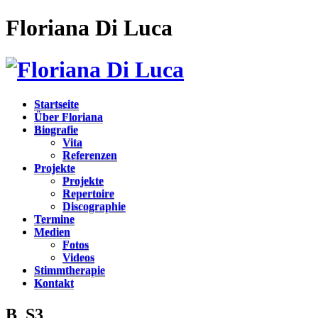
Floriana Di Luca
Startseite
Über Floriana
Biografie
Vita
Referenzen
Projekte
Projekte
Repertoire
Discographie
Termine
Medien
Fotos
Videos
Stimmtherapie
Kontakt
B_S3