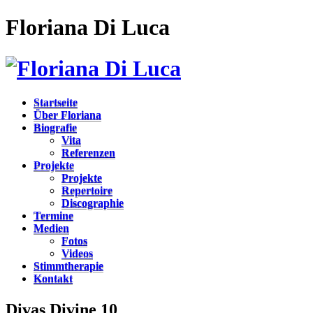
Floriana Di Luca
Startseite
Über Floriana
Biografie
Vita
Referenzen
Projekte
Projekte
Repertoire
Discographie
Termine
Medien
Fotos
Videos
Stimmtherapie
Kontakt
Divas Divine 10