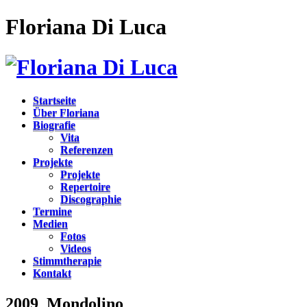
Floriana Di Luca
Startseite
Über Floriana
Biografie
Vita
Referenzen
Projekte
Projekte
Repertoire
Discographie
Termine
Medien
Fotos
Videos
Stimmtherapie
Kontakt
2009_Mondolino