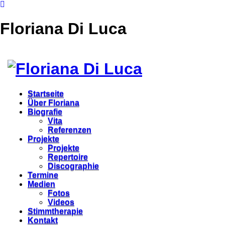
Floriana Di Luca
Startseite
Über Floriana
Biografie
Vita
Referenzen
Projekte
Projekte
Repertoire
Discographie
Termine
Medien
Fotos
Videos
Stimmtherapie
Kontakt