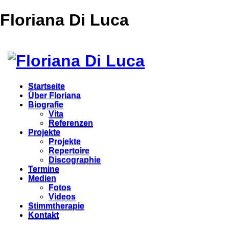
Floriana Di Luca
Startseite
Über Floriana
Biografie
Vita
Referenzen
Projekte
Projekte
Repertoire
Discographie
Termine
Medien
Fotos
Videos
Stimmtherapie
Kontakt