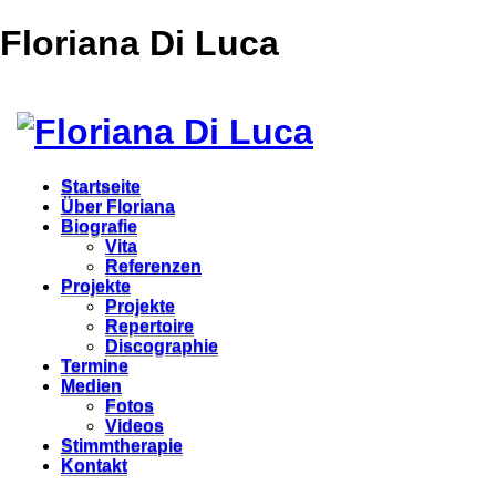
Floriana Di Luca
Startseite
Über Floriana
Biografie
Vita
Referenzen
Projekte
Projekte
Repertoire
Discographie
Termine
Medien
Fotos
Videos
Stimmtherapie
Kontakt