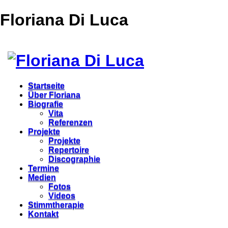
Floriana Di Luca
Startseite
Über Floriana
Biografie
Vita
Referenzen
Projekte
Projekte
Repertoire
Discographie
Termine
Medien
Fotos
Videos
Stimmtherapie
Kontakt