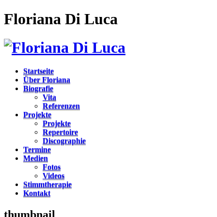
Floriana Di Luca
Startseite
Über Floriana
Biografie
Vita
Referenzen
Projekte
Projekte
Repertoire
Discographie
Termine
Medien
Fotos
Videos
Stimmtherapie
Kontakt
thumbnail