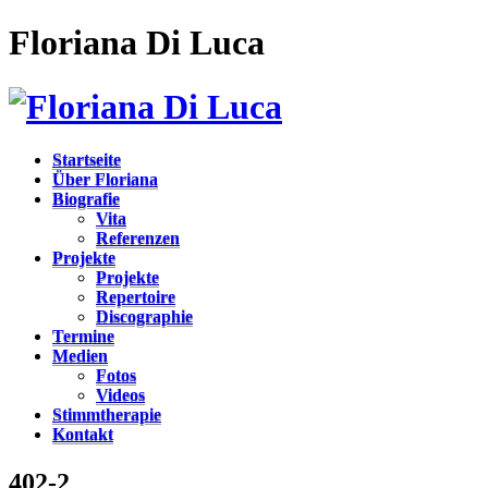
Floriana Di Luca
Startseite
Über Floriana
Biografie
Vita
Referenzen
Projekte
Projekte
Repertoire
Discographie
Termine
Medien
Fotos
Videos
Stimmtherapie
Kontakt
402-2