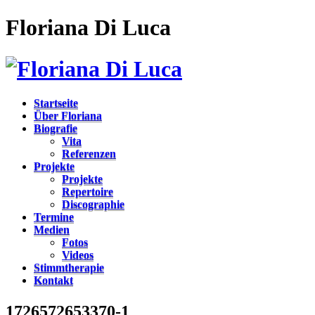
Floriana Di Luca
Startseite
Über Floriana
Biografie
Vita
Referenzen
Projekte
Projekte
Repertoire
Discographie
Termine
Medien
Fotos
Videos
Stimmtherapie
Kontakt
1726572653370-1