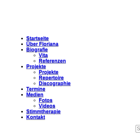
Startseite
Über Floriana
Biografie
Vita
Referenzen
Projekte
Projekte
Repertoire
Discographie
Termine
Medien
Fotos
Videos
Stimmtherapie
Kontakt
S
fo