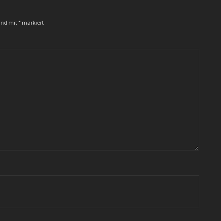
sind mit
*
markiert