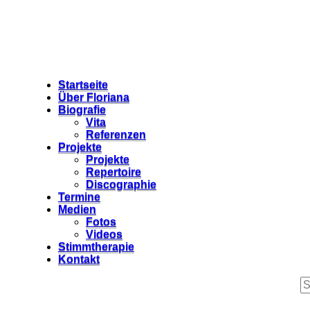
Startseite
Über Floriana
Biografie
Vita
Referenzen
Projekte
Projekte
Repertoire
Discographie
Termine
Medien
Fotos
Videos
Stimmtherapie
Kontakt
S
fo