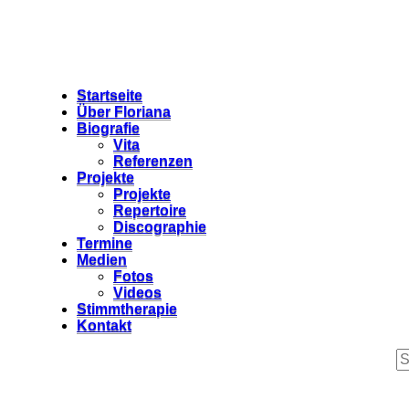
Startseite
Über Floriana
Biografie
Vita
Referenzen
Projekte
Projekte
Repertoire
Discographie
Termine
Medien
Fotos
Videos
Stimmtherapie
Kontakt
S
fo