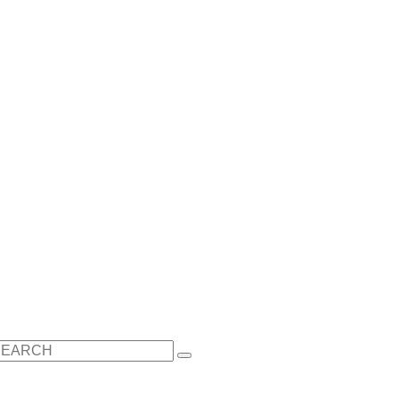
earch
r: