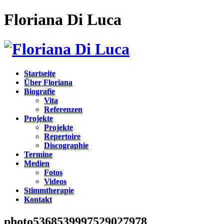
Floriana Di Luca
Startseite
Über Floriana
Biografie
Vita
Referenzen
Projekte
Projekte
Repertoire
Discographie
Termine
Medien
Fotos
Videos
Stimmtherapie
Kontakt
photo5368539997529027978