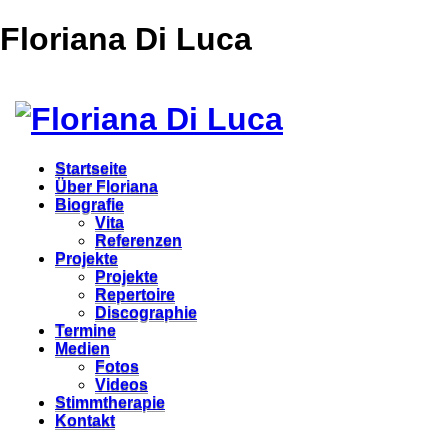
Floriana Di Luca
Startseite
Über Floriana
Biografie
Vita
Referenzen
Projekte
Projekte
Repertoire
Discographie
Termine
Medien
Fotos
Videos
Stimmtherapie
Kontakt