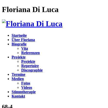
Floriana Di Luca
Startseite
Über Floriana
Biografie
Vita
Referenzen
Projekte
Projekte
Repertoire
Discographie
Termine
Medien
Fotos
Videos
Stimmtherapie
Kontakt
68-4